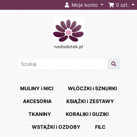
Moje konto
0
szt.
MULINY i NICI
WŁÓCZKI i SZNURKI
AKCESORIA
KSIĄŻKI i ZESTAWY
TKANINY
KORALIKI i GUZIKI
WSTĄŻKI i OZDOBY
FILC