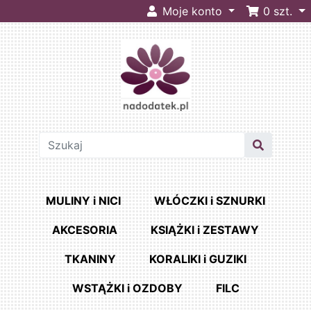
Moje konto
0
szt.
MULINY i NICI
WŁÓCZKI i SZNURKI
AKCESORIA
KSIĄŻKI i ZESTAWY
TKANINY
KORALIKI i GUZIKI
WSTĄŻKI i OZDOBY
FILC