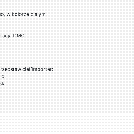
, w kolorze białym.
eracja DMC.
zedstawiciel/Importer:
 o.
ski