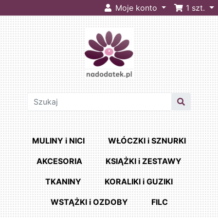
Moje konto
1
szt.
MULINY i NICI
WŁÓCZKI i SZNURKI
AKCESORIA
KSIĄŻKI i ZESTAWY
TKANINY
KORALIKI i GUZIKI
WSTĄŻKI i OZDOBY
FILC