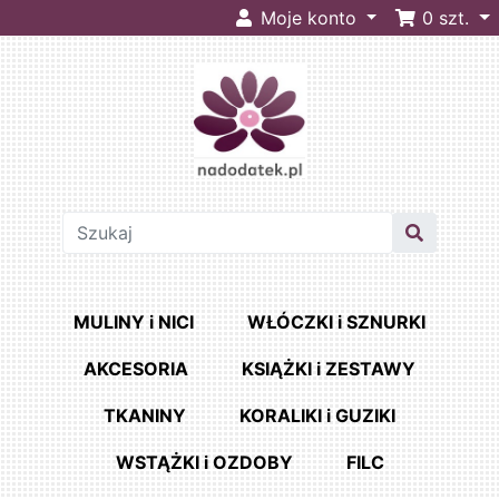
Moje konto
0
szt.
MULINY i NICI
WŁÓCZKI i SZNURKI
AKCESORIA
KSIĄŻKI i ZESTAWY
TKANINY
KORALIKI i GUZIKI
WSTĄŻKI i OZDOBY
FILC