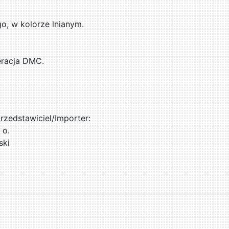
, w kolorze lnianym.
eracja DMC.
zedstawiciel/Importer:
 o.
ski