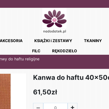
AKCESORIA
KSIĄŻKI i ZESTAWY
TKANINY
FILC
RĘKODZIEŁO
nwy do haftu religijne
Kanwa do haftu 40x5
61,50zł