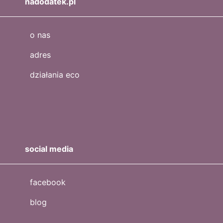
nadodatek.pl
o nas
adres
działania eco
social media
facebook
blog