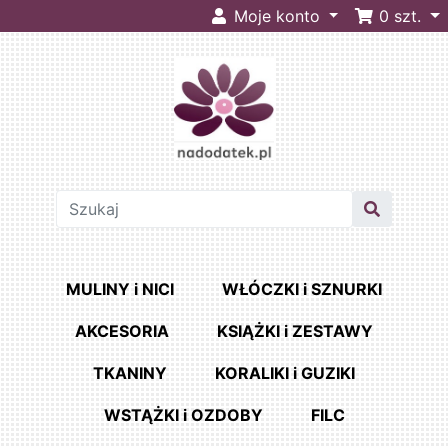
Moje konto
0
szt.
MULINY i NICI
WŁÓCZKI i SZNURKI
AKCESORIA
KSIĄŻKI i ZESTAWY
TKANINY
KORALIKI i GUZIKI
WSTĄŻKI i OZDOBY
FILC