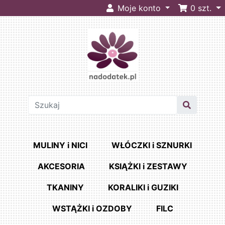
Moje konto
0
szt.
MULINY i NICI
WŁÓCZKI i SZNURKI
AKCESORIA
KSIĄŻKI i ZESTAWY
TKANINY
KORALIKI i GUZIKI
WSTĄŻKI i OZDOBY
FILC