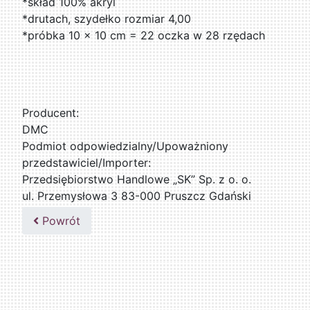
*skład 100% akryl
*drutach, szydełko rozmiar 4,00
*próbka 10 x 10 cm = 22 oczka w 28 rzędach
Producent:
DMC
Podmiot odpowiedzialny/Upoważniony
przedstawiciel/Importer:
Przedsiębiorstwo Handlowe „SK” Sp. z o. o.
ul. Przemysłowa 3 83-000 Pruszcz Gdański
509076255
Powrót