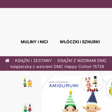
MULINY i NICI
WŁÓCZKI i SZNURKI
Home
KSIĄŻKI i ZESTAWY
KSIĄŻKI Z WZORAMI DMC
książeczka z wzorami DMC Happy Cotton 15726