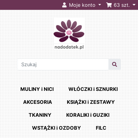
Moje konto
63
szt.
MULINY i NICI
WŁÓCZKI i SZNURKI
AKCESORIA
KSIĄŻKI i ZESTAWY
TKANINY
KORALIKI i GUZIKI
WSTĄŻKI i OZDOBY
FILC