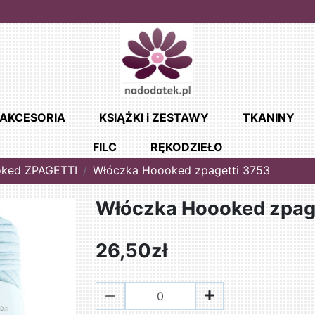
AKCESORIA
KSIĄŻKI i ZESTAWY
TKANINY
FILC
RĘKODZIEŁO
ked ZPAGETTI
Włóczka Hoooked zpagetti 3753
Włóczka Hoooked zpag
26,50zł