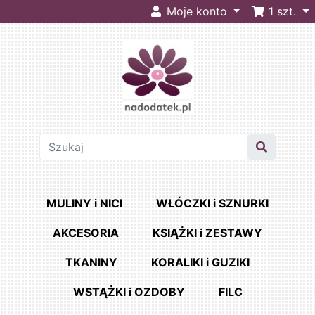
Moje konto
1
szt.
MULINY i NICI
WŁÓCZKI i SZNURKI
AKCESORIA
KSIĄŻKI i ZESTAWY
TKANINY
KORALIKI i GUZIKI
WSTĄŻKI i OZDOBY
FILC