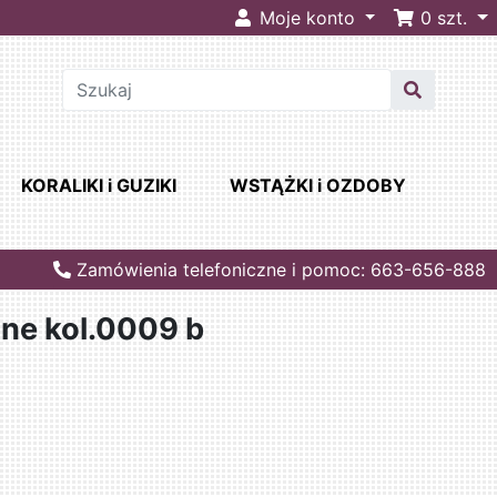
Moje konto
0
szt.
KORALIKI i GUZIKI
WSTĄŻKI i OZDOBY
Zamówienia telefoniczne i pomoc: 663-656-888
ane kol.0009 b