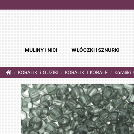
MULINY i NICI
WŁÓCZKI i SZNURKI
Home
KORALIKI i GUZIKI
KORALIKI I KORALE
koraliki