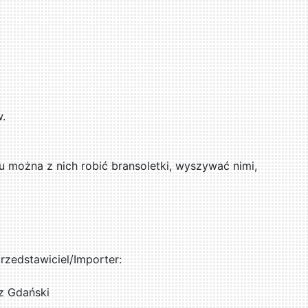
w.
u można z nich robić bransoletki, wyszywać nimi,
zedstawiciel/Importer:
z Gdański