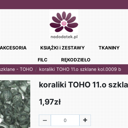
AKCESORIA
KSIĄŻKI i ZESTAWY
TKANINY
FILC
RĘKODZIEŁO
 szklane - TOHO
koraliki TOHO 11.o szklane kol.0009 b
koraliki TOHO 11.o szkl
1,97zł