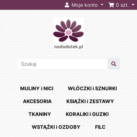
Moje konto
0
szt.
MULINY i NICI
WŁÓCZKI i SZNURKI
AKCESORIA
KSIĄŻKI i ZESTAWY
TKANINY
KORALIKI i GUZIKI
WSTĄŻKI i OZDOBY
FILC