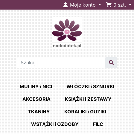
Moje konto
0
szt.
MULINY i NICI
WŁÓCZKI i SZNURKI
AKCESORIA
KSIĄŻKI i ZESTAWY
TKANINY
KORALIKI i GUZIKI
WSTĄŻKI i OZDOBY
FILC