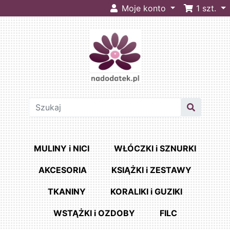
Moje konto
1
szt.
MULINY i NICI
WŁÓCZKI i SZNURKI
AKCESORIA
KSIĄŻKI i ZESTAWY
TKANINY
KORALIKI i GUZIKI
WSTĄŻKI i OZDOBY
FILC