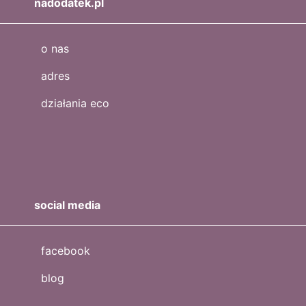
nadodatek.pl
o nas
adres
działania eco
social media
facebook
blog