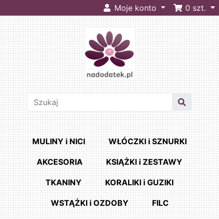
Moje konto
0
szt.
MULINY i NICI
WŁÓCZKI i SZNURKI
AKCESORIA
KSIĄŻKI i ZESTAWY
TKANINY
KORALIKI i GUZIKI
WSTĄŻKI i OZDOBY
FILC