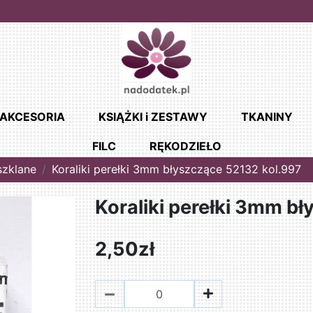
AKCESORIA
KSIĄŻKI i ZESTAWY
TKANINY
FILC
RĘKODZIEŁO
 szklane
Koraliki perełki 3mm błyszczące 52132 kol.997
Koraliki perełki 3mm b
2,50zł