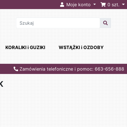
Moje konto
0
szt.
KORALIKI i GUZIKI
WSTĄŻKI i OZDOBY
Zamówienia telefoniczne i pomoc: 663-656-888
K