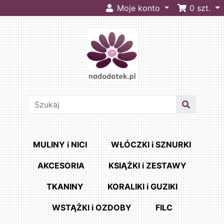
Moje konto
0
szt.
MULINY i NICI
WŁÓCZKI i SZNURKI
AKCESORIA
KSIĄŻKI i ZESTAWY
TKANINY
KORALIKI i GUZIKI
WSTĄŻKI i OZDOBY
FILC