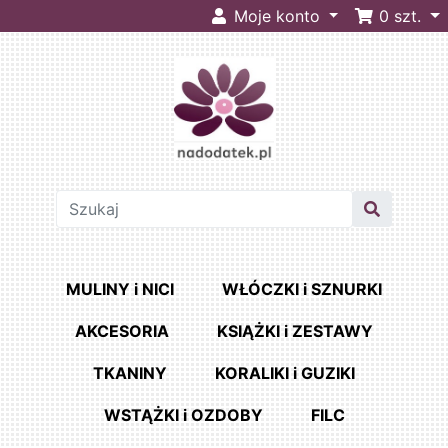
Moje konto
0
szt.
MULINY i NICI
WŁÓCZKI i SZNURKI
AKCESORIA
KSIĄŻKI i ZESTAWY
TKANINY
KORALIKI i GUZIKI
WSTĄŻKI i OZDOBY
FILC