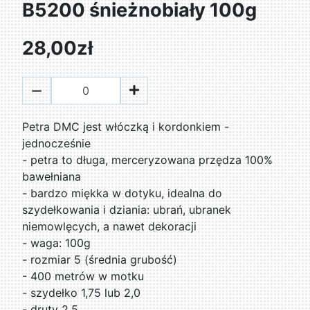
B5200 śnieżnobiały 100g
28,00zł
Petra DMC jest włóczką i kordonkiem -
jednocześnie
- petra to długa, merceryzowana przędza 100%
bawełniana
- bardzo miękka w dotyku, idealna do
szydełkowania i dziania: ubrań, ubranek
niemowlęcych, a nawet dekoracji
- waga: 100g
- rozmiar 5 (średnia grubość)
- 400 metrów w motku
- szydełko 1,75 lub 2,0
- druty 2,5.