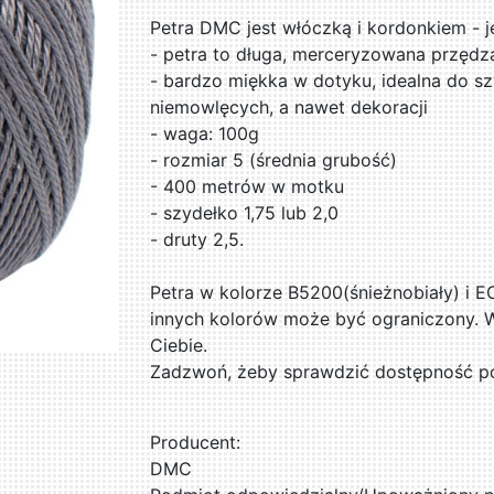
Petra DMC jest włóczką i kordonkiem - 
- petra to długa, merceryzowana przęd
- bardzo miękka w dotyku, idealna do sz
niemowlęcych, a nawet dekoracji
- waga: 100g
- rozmiar 5 (średnia grubość)
- 400 metrów w motku
- szydełko 1,75 lub 2,0
- druty 2,5.
Petra w kolorze B5200(śnieżnobiały) i E
innych kolorów może być ograniczony. W 
Ciebie.
Zadzwoń, żeby sprawdzić dostępność po
Producent:
DMC