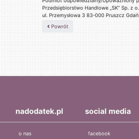
Podmiot odpowiedzialny/Upoważniony pr
Przedsiębiorstwo Handlowe „SK” Sp. z o.
ul. Przemysłowa 3 83-000 Pruszcz Gdań
509076255
Powrót
nadodatek.pl
social media
o nas
facebook