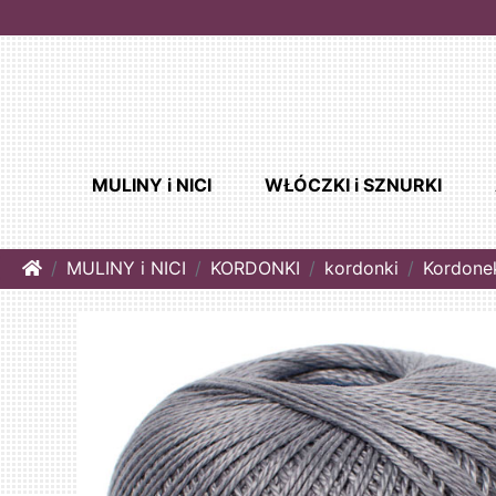
MULINY i NICI
WŁÓCZKI i SZNURKI
Home
MULINY i NICI
KORDONKI
kordonki
Kordone