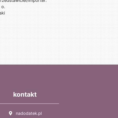
zedstawiciel/Importer:
 o.
ski
kontakt
nadodatek.pl