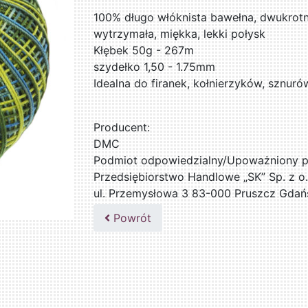
100% długo włóknista bawełna, dwukrotn
wytrzymała, miękka, lekki połysk
Kłębek 50g - 267m
szydełko 1,50 - 1.75mm
Idealna do firanek, kołnierzyków, sznuró
Producent:
DMC
Podmiot odpowiedzialny/Upoważniony pr
Przedsiębiorstwo Handlowe „SK” Sp. z o.
ul. Przemysłowa 3 83-000 Pruszcz Gdań
509076255
Powrót