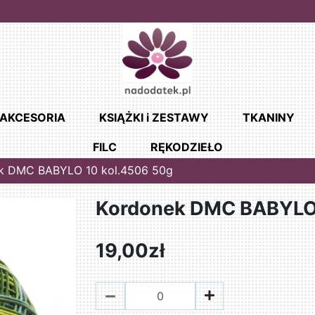
AKCESORIA
KSIĄŻKI i ZESTAWY
TKANINY
FILC
RĘKODZIEŁO
k DMC BABYLO 10 kol.4506 50g
Kordonek DMC BABYLO 
19,00zł