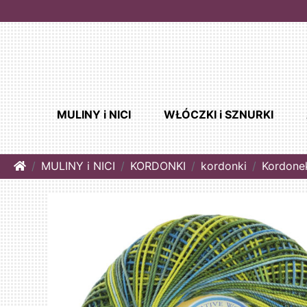
MULINY i NICI
WŁÓCZKI i SZNURKI
Home
MULINY i NICI
KORDONKI
kordonki
Kordone