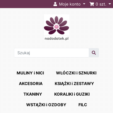
Moje konto
0
szt.
MULINY i NICI
WŁÓCZKI i SZNURKI
AKCESORIA
KSIĄŻKI i ZESTAWY
TKANINY
KORALIKI i GUZIKI
WSTĄŻKI i OZDOBY
FILC