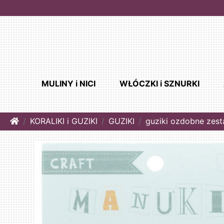
MULINY i NICI
WŁÓCZKI i SZNURKI
Home
KORALIKI i GUZIKI
GUZIKI
guziki ozdobne zes