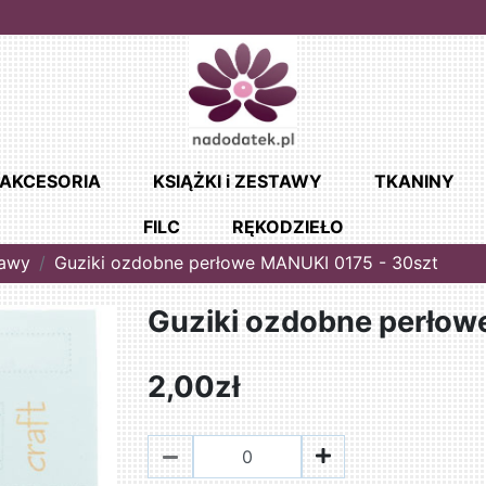
AKCESORIA
KSIĄŻKI i ZESTAWY
TKANINY
FILC
RĘKODZIEŁO
tawy
Guziki ozdobne perłowe MANUKI 0175 - 30szt
Guziki ozdobne perłow
2,00zł