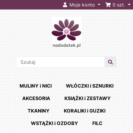
Moje konto
0
szt.
MULINY i NICI
WŁÓCZKI i SZNURKI
AKCESORIA
KSIĄŻKI i ZESTAWY
TKANINY
KORALIKI i GUZIKI
WSTĄŻKI i OZDOBY
FILC