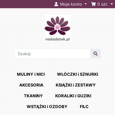
Moje konto
0
szt.
MULINY i NICI
WŁÓCZKI i SZNURKI
AKCESORIA
KSIĄŻKI i ZESTAWY
TKANINY
KORALIKI i GUZIKI
WSTĄŻKI i OZDOBY
FILC