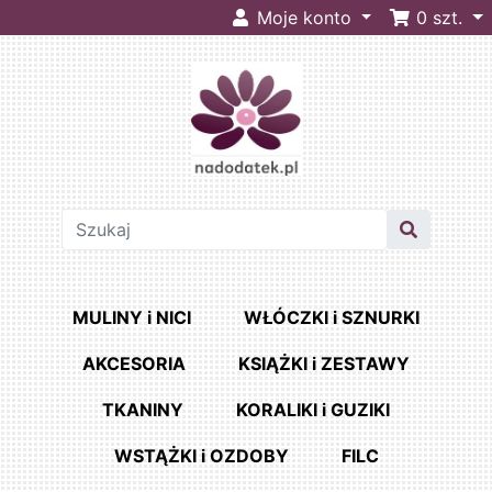
Moje konto
0
szt.
MULINY i NICI
WŁÓCZKI i SZNURKI
AKCESORIA
KSIĄŻKI i ZESTAWY
TKANINY
KORALIKI i GUZIKI
WSTĄŻKI i OZDOBY
FILC