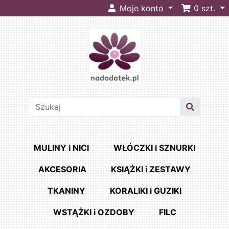
Moje konto
0
szt.
MULINY i NICI
WŁÓCZKI i SZNURKI
AKCESORIA
KSIĄŻKI i ZESTAWY
TKANINY
KORALIKI i GUZIKI
WSTĄŻKI i OZDOBY
FILC