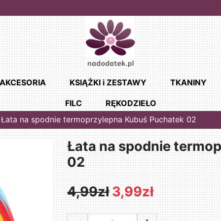
AKCESORIA
KSIĄŻKI i ZESTAWY
TKANINY
FILC
RĘKODZIEŁO
Łata na spodnie termoprzylepna Kubuś Puchatek 02
Łata na spodnie termo
02
4,99zł
3,99zł