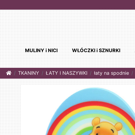
MULINY i NICI
WŁÓCZKI i SZNURKI
Home
TKANINY
ŁATY I NASZYWKI
łaty na spodnie