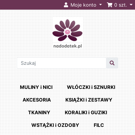
Moje konto
0
szt.
MULINY i NICI
WŁÓCZKI i SZNURKI
AKCESORIA
KSIĄŻKI i ZESTAWY
TKANINY
KORALIKI i GUZIKI
WSTĄŻKI i OZDOBY
FILC