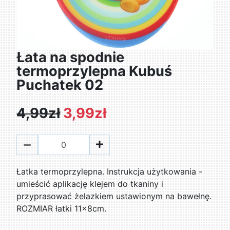
Łata na spodnie
termoprzylepna Kubuś
Puchatek 02
4,99zł
3,99zł
Łatka termoprzylepna. Instrukcja użytkowania -
umieścić aplikację klejem do tkaniny i
przyprasować żelazkiem ustawionym na bawełnę.
ROZMIAR łatki 11x8cm.