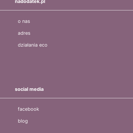
nadodatek.pl
o nas
adres
działania eco
social media
facebook
blog