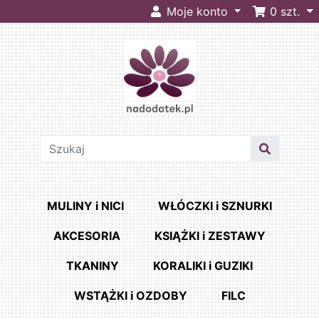
Moje konto
0
szt.
MULINY i NICI
WŁÓCZKI i SZNURKI
AKCESORIA
KSIĄŻKI i ZESTAWY
TKANINY
KORALIKI i GUZIKI
WSTĄŻKI i OZDOBY
FILC