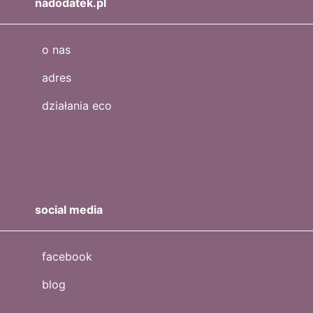
nadodatek.pl
o nas
adres
działania eco
social media
facebook
blog