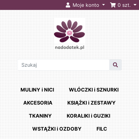
Moje konto
0
szt.
MULINY i NICI
WŁÓCZKI i SZNURKI
AKCESORIA
KSIĄŻKI i ZESTAWY
TKANINY
KORALIKI i GUZIKI
WSTĄŻKI i OZDOBY
FILC