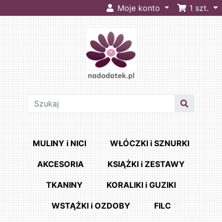
Moje konto
1
szt.
MULINY i NICI
WŁÓCZKI i SZNURKI
AKCESORIA
KSIĄŻKI i ZESTAWY
TKANINY
KORALIKI i GUZIKI
WSTĄŻKI i OZDOBY
FILC