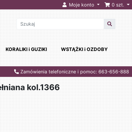
Moje konto
0
szt.
KORALIKI i GUZIKI
WSTĄŻKI i OZDOBY
Zamówienia telefoniczne i pomoc: 663-656-888
łniana kol.1366