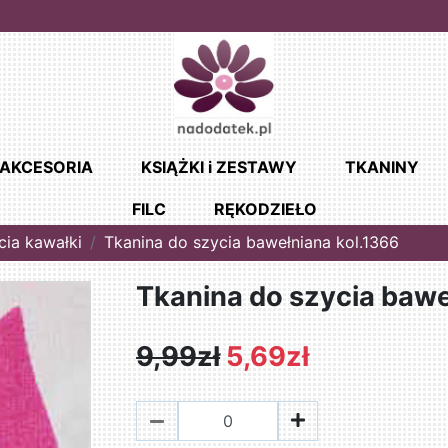
AKCESORIA
KSIĄŻKI i ZESTAWY
TKANINY
FILC
RĘKODZIEŁO
cia kawałki
Tkanina do szycia bawełniana kol.1366
Tkanina do szycia bawe
9,99zł
5,69zł