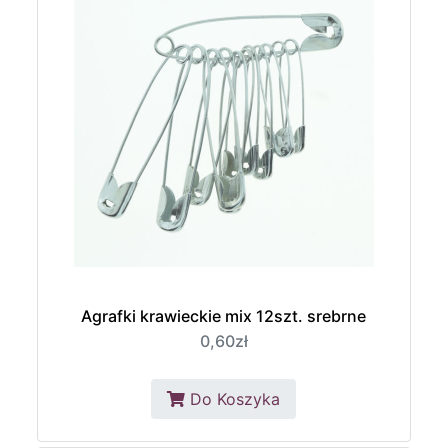
Agrafki krawieckie mix 12szt. srebrne
0,60zł
Do Koszyka