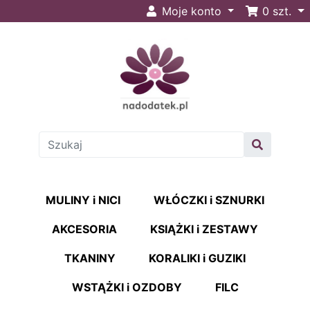
Moje konto
0
szt.
MULINY i NICI
WŁÓCZKI i SZNURKI
AKCESORIA
KSIĄŻKI i ZESTAWY
TKANINY
KORALIKI i GUZIKI
WSTĄŻKI i OZDOBY
FILC