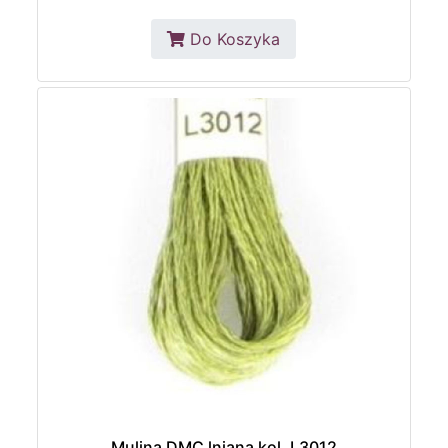
Do Koszyka
Mulina DMC lniana kol. L3012