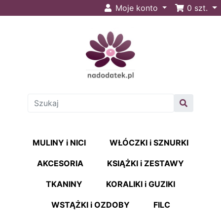
Moje konto
0
szt.
MULINY i NICI
WŁÓCZKI i SZNURKI
AKCESORIA
KSIĄŻKI i ZESTAWY
TKANINY
KORALIKI i GUZIKI
WSTĄŻKI i OZDOBY
FILC