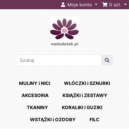
Moje konto
0
szt.
MULINY i NICI
WŁÓCZKI i SZNURKI
AKCESORIA
KSIĄŻKI i ZESTAWY
TKANINY
KORALIKI i GUZIKI
WSTĄŻKI i OZDOBY
FILC