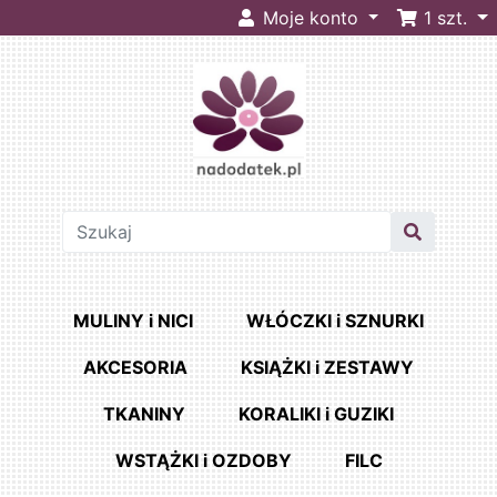
Moje konto
1
szt.
MULINY i NICI
WŁÓCZKI i SZNURKI
AKCESORIA
KSIĄŻKI i ZESTAWY
TKANINY
KORALIKI i GUZIKI
WSTĄŻKI i OZDOBY
FILC