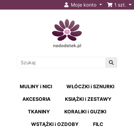
Moje konto
1
szt.
MULINY i NICI
WŁÓCZKI i SZNURKI
AKCESORIA
KSIĄŻKI i ZESTAWY
TKANINY
KORALIKI i GUZIKI
WSTĄŻKI i OZDOBY
FILC