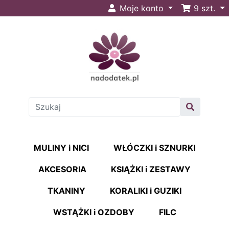
Moje konto
9
szt.
MULINY i NICI
WŁÓCZKI i SZNURKI
AKCESORIA
KSIĄŻKI i ZESTAWY
TKANINY
KORALIKI i GUZIKI
WSTĄŻKI i OZDOBY
FILC