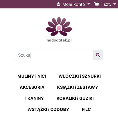
Moje konto
1
szt.
MULINY i NICI
WŁÓCZKI i SZNURKI
AKCESORIA
KSIĄŻKI i ZESTAWY
TKANINY
KORALIKI i GUZIKI
WSTĄŻKI i OZDOBY
FILC