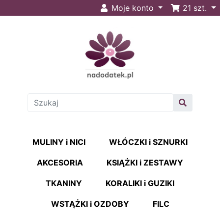
Moje konto
21
szt.
MULINY i NICI
WŁÓCZKI i SZNURKI
AKCESORIA
KSIĄŻKI i ZESTAWY
TKANINY
KORALIKI i GUZIKI
WSTĄŻKI i OZDOBY
FILC