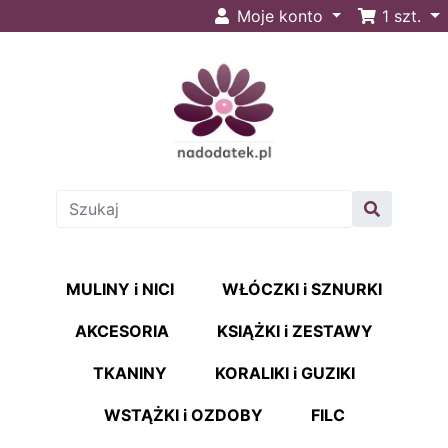
Moje konto
1
szt.
MULINY i NICI
WŁÓCZKI i SZNURKI
AKCESORIA
KSIĄŻKI i ZESTAWY
TKANINY
KORALIKI i GUZIKI
WSTĄŻKI i OZDOBY
FILC