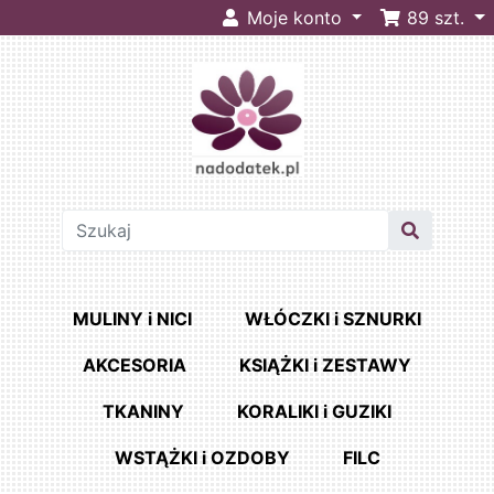
Moje konto
89
szt.
MULINY i NICI
WŁÓCZKI i SZNURKI
AKCESORIA
KSIĄŻKI i ZESTAWY
TKANINY
KORALIKI i GUZIKI
WSTĄŻKI i OZDOBY
FILC