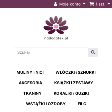
Moje konto
1
szt.
MULINY i NICI
WŁÓCZKI i SZNURKI
AKCESORIA
KSIĄŻKI i ZESTAWY
TKANINY
KORALIKI i GUZIKI
WSTĄŻKI i OZDOBY
FILC