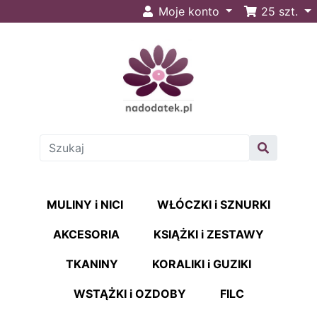
Moje konto
25
szt.
MULINY i NICI
WŁÓCZKI i SZNURKI
AKCESORIA
KSIĄŻKI i ZESTAWY
TKANINY
KORALIKI i GUZIKI
WSTĄŻKI i OZDOBY
FILC