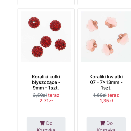
Koraliki kulki
Koraliki kwiatki
błyszczące -
07 - 7x13mm -
9mm - 1szt.
1szt.
3,50zł
teraz
1,60zł
teraz
2,71zł
1,35zł
Do
Do
Koszyka
Koszyka