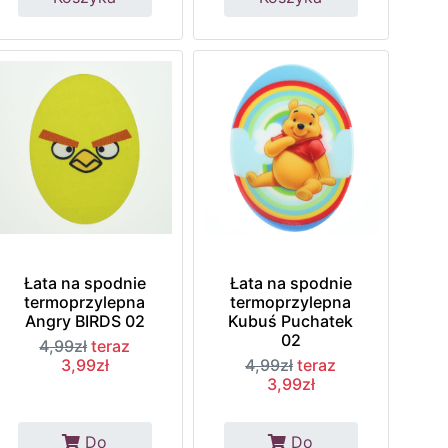
Łata na spodnie
Łata na spodnie
termoprzylepna
termoprzylepna
Angry BIRDS 02
Kubuś Puchatek
02
4,99zł
teraz
3,99zł
4,99zł
teraz
3,99zł
Do
Do