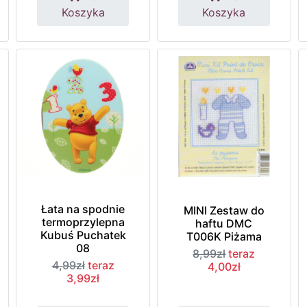
Koszyka
Koszyka
Łata na spodnie
MINI Zestaw do
termoprzylepna
haftu DMC
Kubuś Puchatek
T006K Piżama
08
8,99zł
teraz
4,99zł
teraz
4,00zł
3,99zł