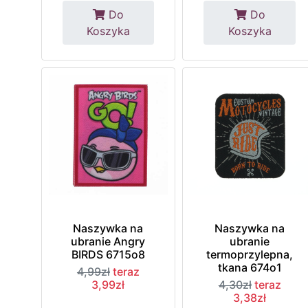
Do
Do
Koszyka
Koszyka
Naszywka na
Naszywka na
ubranie Angry
ubranie
BIRDS 6715o8
termoprzylepna,
tkana 674o1
4,99zł
teraz
3,99zł
4,30zł
teraz
3,38zł