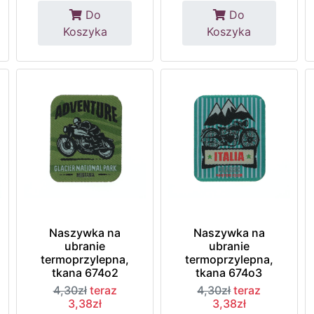
Do
Do
Koszyka
Koszyka
Naszywka na
Naszywka na
ubranie
ubranie
termoprzylepna,
termoprzylepna,
tkana 674o2
tkana 674o3
4,30zł
teraz
4,30zł
teraz
3,38zł
3,38zł