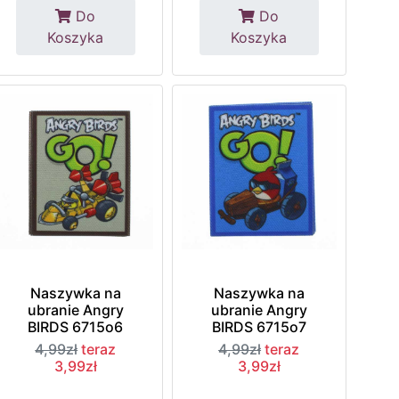
Do
Do
Koszyka
Koszyka
Naszywka na
Naszywka na
ubranie Angry
ubranie Angry
BIRDS 6715o6
BIRDS 6715o7
4,99zł
teraz
4,99zł
teraz
3,99zł
3,99zł