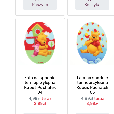
Koszyka
Koszyka
Łata na spodnie
Łata na spodnie
termoprzylepna
termoprzylepna
Kubuś Puchatek
Kubuś Puchatek
04
05
4,99zł
teraz
4,99zł
teraz
3,99zł
3,99zł