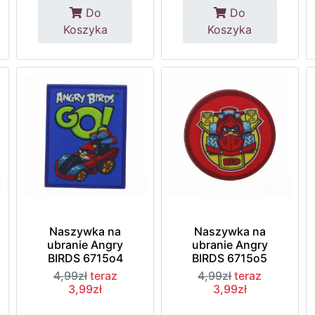
Do
Do
Koszyka
Koszyka
Naszywka na
Naszywka na
ubranie Angry
ubranie Angry
BIRDS 6715o4
BIRDS 6715o5
4,99zł
teraz
4,99zł
teraz
3,99zł
3,99zł