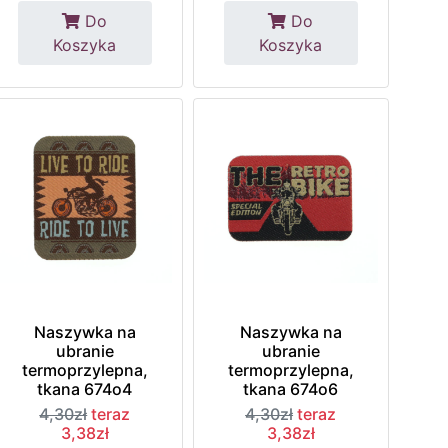
Do
Do
Koszyka
Koszyka
Naszywka na
Naszywka na
ubranie
ubranie
termoprzylepna,
termoprzylepna,
tkana 674o4
tkana 674o6
4,30zł
teraz
4,30zł
teraz
3,38zł
3,38zł