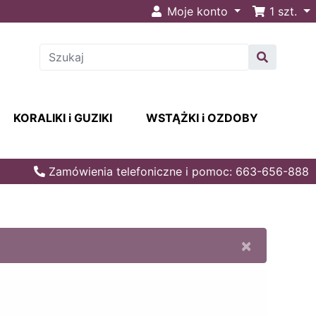
Moje konto
1
szt.
KORALIKI i GUZIKI
WSTĄŻKI i OZDOBY
Zamówienia telefoniczne i pomoc: 663-656-888
×