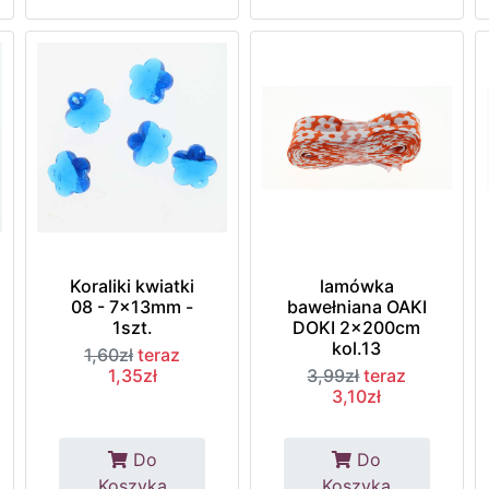
Koraliki kwiatki
lamówka
08 - 7x13mm -
bawełniana OAKI
1szt.
DOKI 2x200cm
kol.13
1,60zł
teraz
1,35zł
3,99zł
teraz
3,10zł
Do
Do
Koszyka
Koszyka