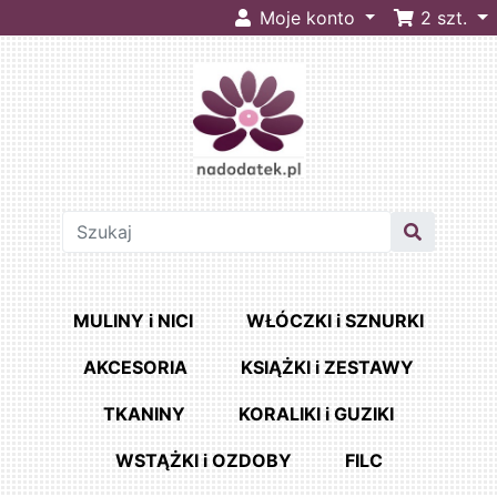
Moje konto
2
szt.
MULINY i NICI
WŁÓCZKI i SZNURKI
AKCESORIA
KSIĄŻKI i ZESTAWY
TKANINY
KORALIKI i GUZIKI
WSTĄŻKI i OZDOBY
FILC