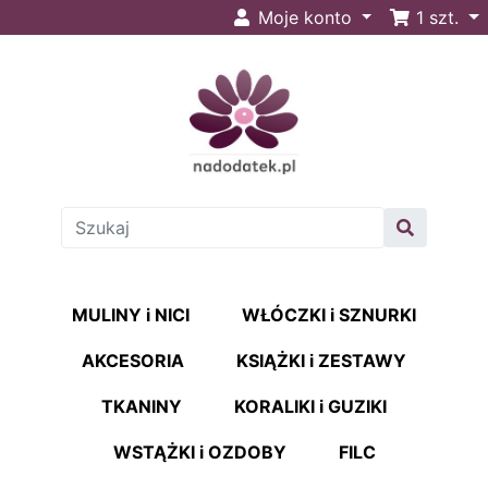
Moje konto
1
szt.
MULINY i NICI
WŁÓCZKI i SZNURKI
AKCESORIA
KSIĄŻKI i ZESTAWY
TKANINY
KORALIKI i GUZIKI
WSTĄŻKI i OZDOBY
FILC